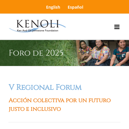
Skip
English
Español
to
content
Foro de 2025
V Regional Forum
Acción colectiva por un futuro
justo e inclusivo