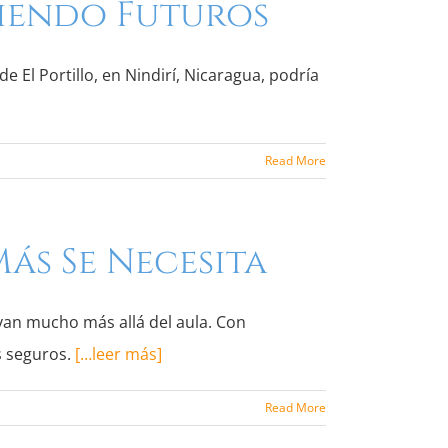
riendo Futuros
e El Portillo, en Nindirí, Nicaragua, podría
Read More
ás Se Necesita
van mucho más allá del aula. Con
s seguros.
[…leer más]
Read More